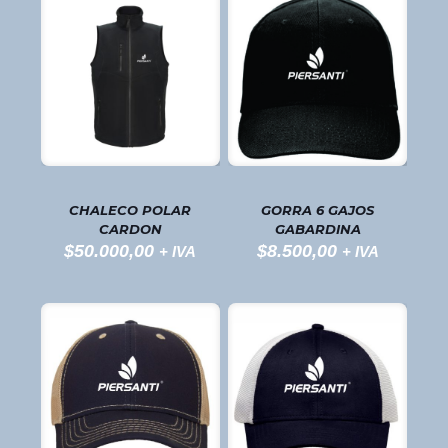
CHALECO POLAR
GORRA 6 GAJOS
CARDON
GABARDINA
$
50.000,00
$
8.500,00
+ IVA
+ IVA