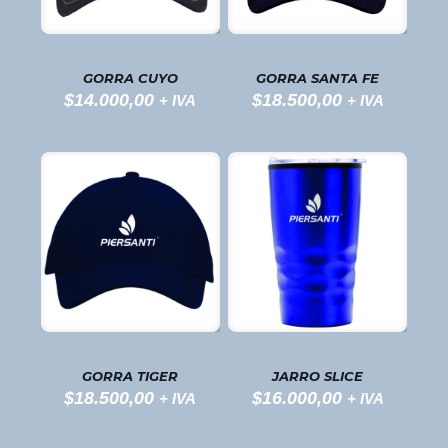
GORRA CUYO
GORRA SANTA FE
$
14.000,00
$
18.500,00
+ IVA
+ IVA
GORRA TIGER
JARRO SLICE
$
18.500,00
$
16.000,00
+ IVA
+ IVA