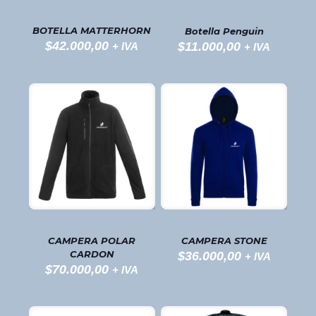
BOTELLA MATTERHORN
Botella Penguin
$
42.000,00
$
11.000,00
+ IVA
+ IVA
CAMPERA POLAR
CAMPERA STONE
CARDON
$
36.000,00
+ IVA
$
70.000,00
+ IVA