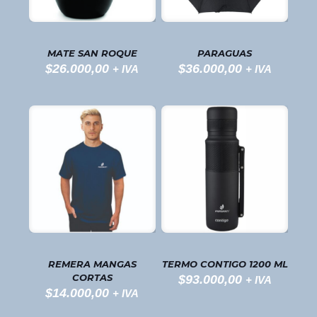
PARAGUAS
MATE SAN ROQUE
$
36.000,00
$
26.000,00
+ IVA
+ IVA
TERMO CONTIGO 1200 ML
REMERA MANGAS
CORTAS
$
93.000,00
+ IVA
$
14.000,00
+ IVA