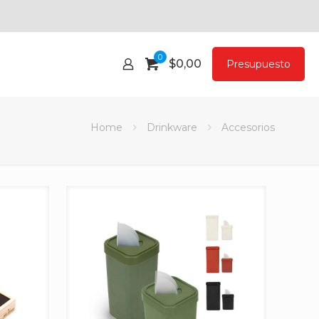
0
$
0,00
Presupuesto
Home
Drinkware
Accesorios