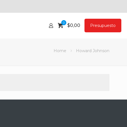
0
$
0,00
Presupuesto
Home
Howard Johnson