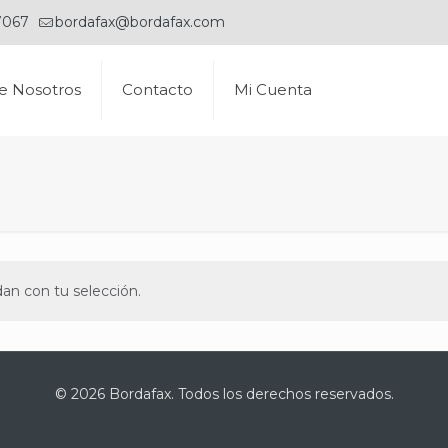
7067
bordafax@bordafax.com
e Nosotros
Contacto
Mi Cuenta
an con tu selección.
© 2026 Bordafax. Todos los derechos reservados.