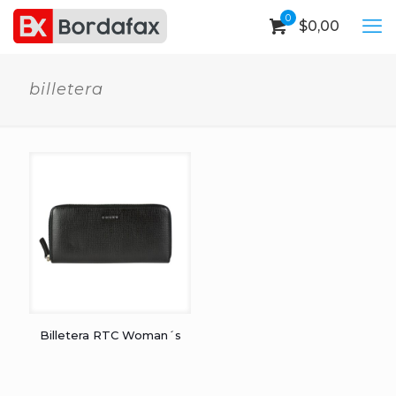
0
$
0,00
billetera
Billetera RTC Woman´s