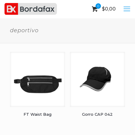
0
$
0,00
deportivo
FT Waist Bag
Gorro CAP 042