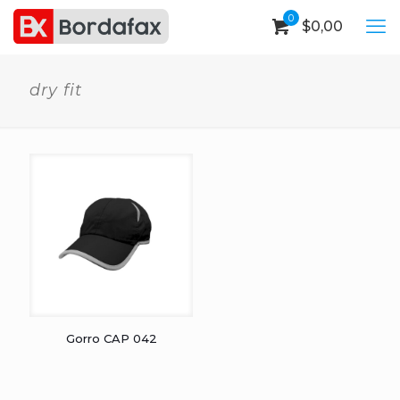
0
$
0,00
dry fit
Gorro CAP 042