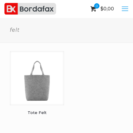
0
$
0,00
felt
Tote Felt