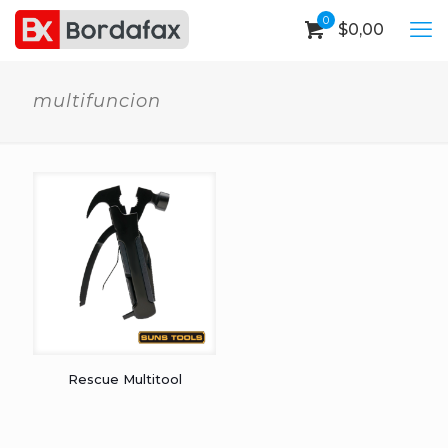
0
$
0,00
multifuncion
Rescue Multitool