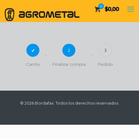
0
$
0,00
2
3
Carrito
Finalizar compra
Pedido
© 2026 Bordafax. Todos los derechos reservados.