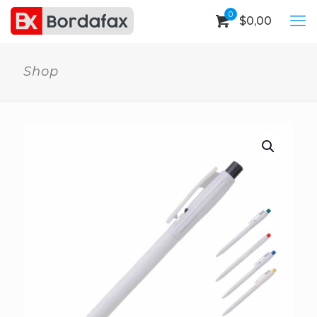
0
$
0,00
Shop