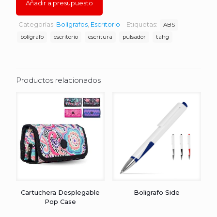
Añadir a presupuesto
Categorías:
Bolígrafos
,
Escritorio
Etiquetas:
ABS
bolígrafo
escritorio
escritura
pulsador
tahg
Productos relacionados
Cartuchera Desplegable
Boligrafo Side
Pop Case