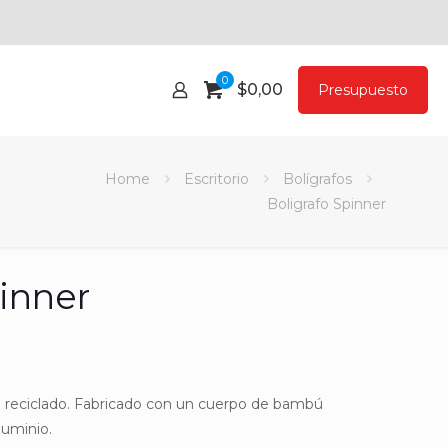
0
$
0,00
Presupuesto
Home
Escritorio
Bolígrafos
Boligrafo Spinner
pinner
o reciclado. Fabricado con un cuerpo de bambú
luminio.