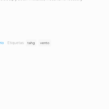
rio
Etiquetas:
tahg
vento