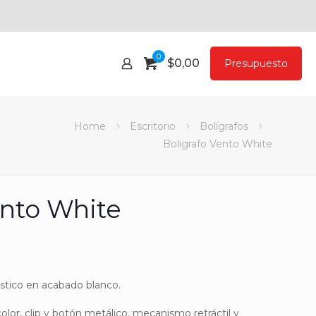
0
$
0,00
Presupuesto
Home
Escritorio
Bolígrafos
Boligrafo Vento White
ento White
ástico en acabado blanco.
or, clip y botón metálico, mecanismo retráctil y