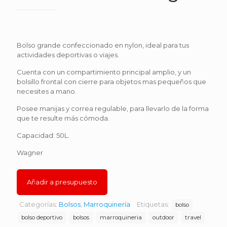
Bolso grande confeccionado en nylon, ideal para tus
actividades deportivas o viajes.
Cuenta con un compartimiento principal amplio, y un
bolsillo frontal con cierre para objetos mas pequeños que
necesites a mano.
Posee manijas y correa regulable, para llevarlo de la forma
que te resulte más cómoda.
Capacidad: 50L.
Wagner
Añadir a presupuesto
Categorías:
Bolsos
,
Marroquinería
Etiquetas:
bolso
bolso deportivo
bolsos
marroquineria
outdoor
travel