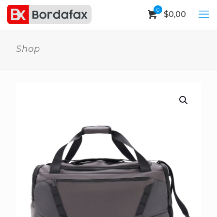
0
$
0,00
Shop