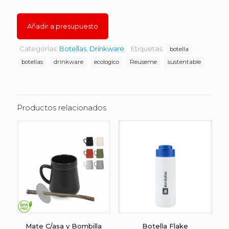
Añadir a presupuesto
Categorías:
Botellas
,
Drinkware
Etiquetas:
botella
botellas
drinkware
ecologico
Reuseme
sustentable
Productos relacionados
Mate C/asa y Bombilla
Botella Flake