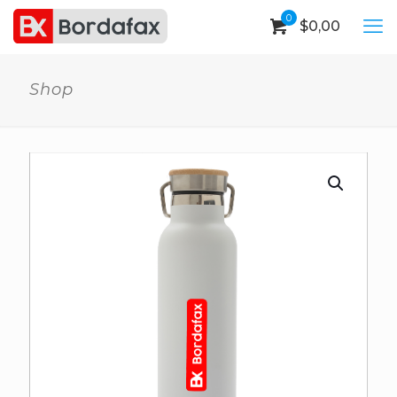
0
$
0,00
Shop