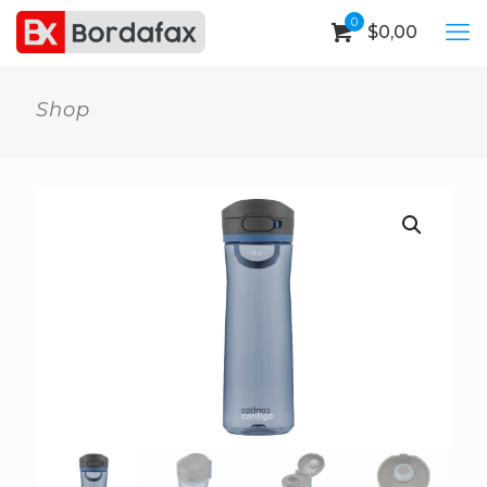
0
$
0,00
Shop