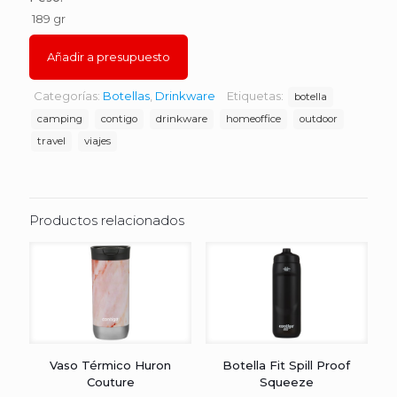
189 gr
Añadir a presupuesto
Categorías:
Botellas
,
Drinkware
Etiquetas:
botella
camping
contigo
drinkware
homeoffice
outdoor
travel
viajes
Productos relacionados
Vaso Térmico Huron
Botella Fit Spill Proof
Couture
Squeeze