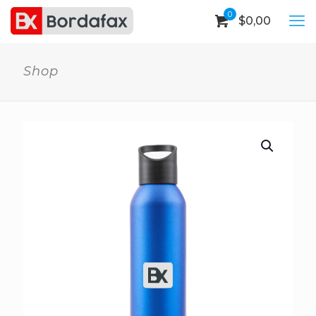
0
$
0,00
Shop