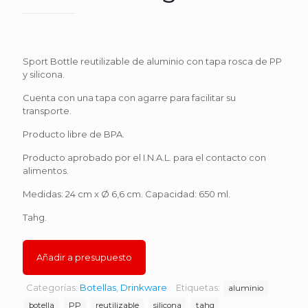
Sport Bottle reutilizable de aluminio con tapa rosca de PP
y silicona.
Cuenta con una tapa con agarre para facilitar su
transporte.
Producto libre de BPA.
Producto aprobado por el I.N.A.L. para el contacto con
alimentos.
Medidas: 24 cm x Ø 6,6 cm. Capacidad: 650 ml.
Tahg.
Añadir a presupuesto
Categorías:
Botellas
,
Drinkware
Etiquetas:
aluminio
botella
PP
reutilizable
silicona
tahg