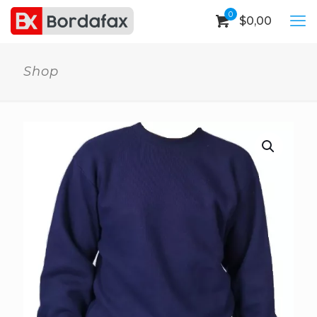
0
$
0,00
Shop