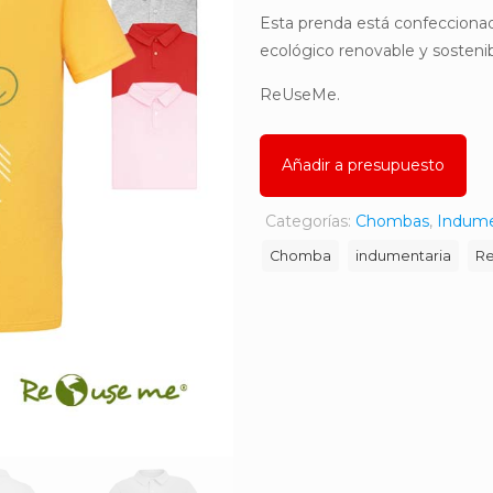
Esta prenda está confecciona
ecológico renovable y sostenib
ReUseMe.
Añadir a presupuesto
Categorías:
Chombas
,
Indume
Chomba
indumentaria
R