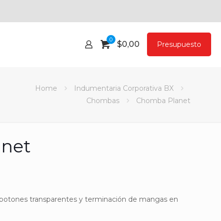
0
$
0,00
Presupuesto
Home
Indumentaria Corporativa BX
Chombas
Chomba Planet
net
otones transparentes y terminación de mangas en