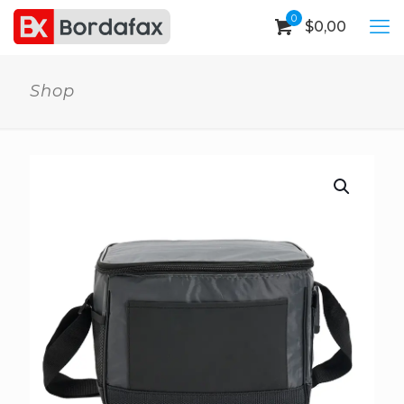
0
$
0,00
Shop