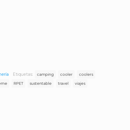
nería
Etiquetas:
camping
cooler
coolers
eme
RPET
sustentable
travel
viajes