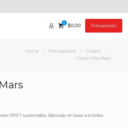
0
$
0,00
Presupuesto
Home
Marroquinería
Coolers
Cooler Tote Mars
 Mars
ster RPET sustentable, fabricado en base a botellas