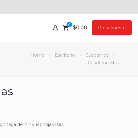
0
$
0,00
Presupuesto
Home
Escritorio
Cuadernos
Cuaderno Mas
Mas
con tapa de PP y 60 hojas lisas.