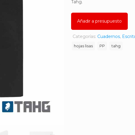
Tahg.
Añadir a presupuesto
Categorías:
Cuadernos
,
Escrit
hojas lisas
PP
tahg