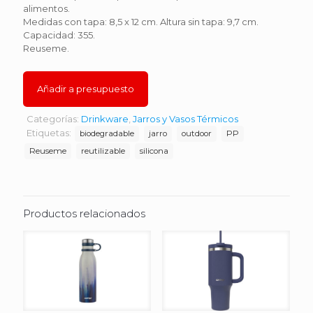
alimentos.
Medidas con tapa: 8,5 x 12 cm. Altura sin tapa: 9,7 cm.
Capacidad: 355.
Reuseme.
Añadir a presupuesto
Categorías:
Drinkware
,
Jarros y Vasos Térmicos
Etiquetas:
biodegradable
jarro
outdoor
PP
Reuseme
reutilizable
silicona
Productos relacionados