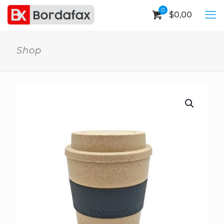
0
$
0,00
Shop