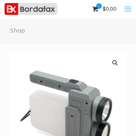
0
$
0,00
Shop