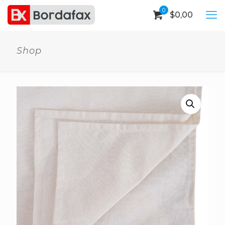
0
$
0,00
Shop