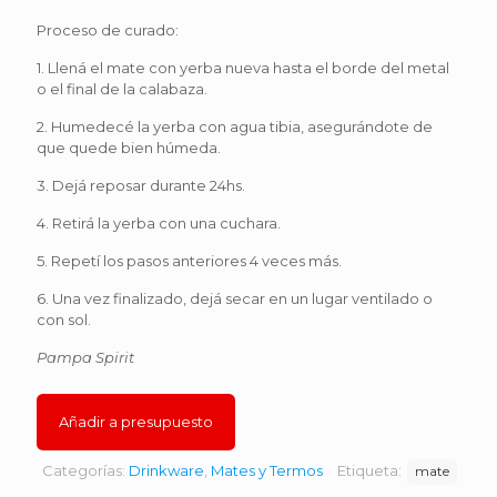
Proceso de curado:
1. Llená el mate con yerba nueva hasta el borde del metal
o el final de la calabaza.
2. Humedecé la yerba con agua tibia, asegurándote de
que quede bien húmeda.
3. Dejá reposar durante 24hs.
4. Retirá la yerba con una cuchara.
5. Repetí los pasos anteriores 4 veces más.
6. Una vez finalizado, dejá secar en un lugar ventilado o
con sol.
Pampa Spirit
Añadir a presupuesto
Categorías:
Drinkware
,
Mates y Termos
Etiqueta:
mate