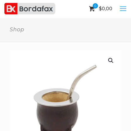
0
$
0,00
Shop