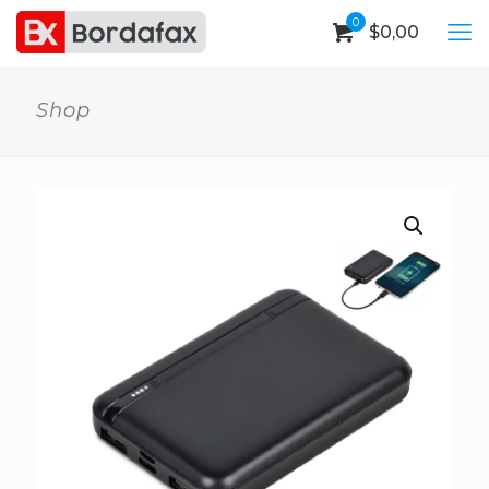
0
$
0,00
Shop