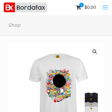
0
$
0,00
Shop