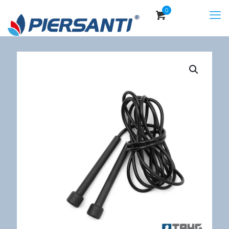
0
$
0,00