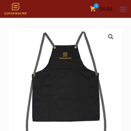
0
$
0,00