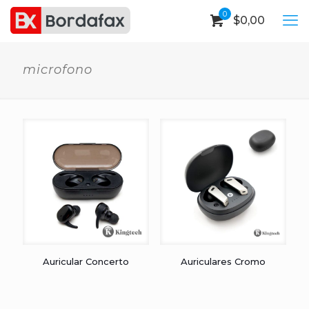
0
$
0,00
microfono
Auricular Concerto
Auriculares Cromo