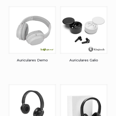
Auriculares Demo
Auriculares Galio