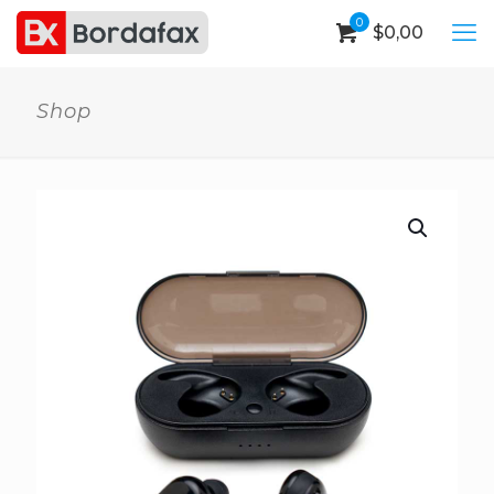
0
$
0,00
Shop