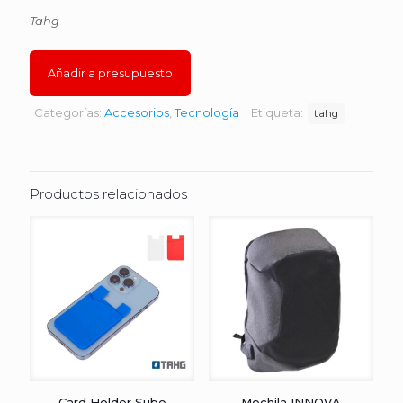
Tahg
Añadir a presupuesto
Categorías:
Accesorios
,
Tecnología
Etiqueta:
tahg
Productos relacionados
Card Holder Sube
Mochila INNOVA