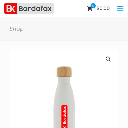
0
$
0,00
Shop