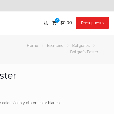
0
$
0,00
Presupuesto
Home
Escritorio
Bolígrafos
Boligrafo Foster
ster
color sólido y clip en color blanco.