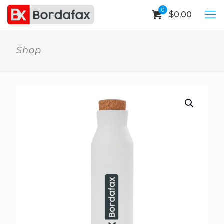
0
$
0,00
Shop