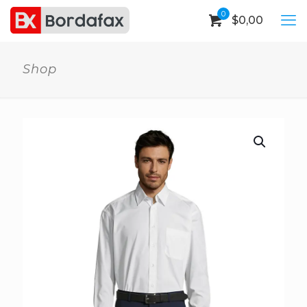
0
$
0,00
Shop