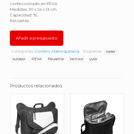
confeccionado en PEVA.
Medidas: 30 x 24 x 13 cm.
Capacidad: 9L.
ReUseMe.
Añadir a presupuesto
Categorías:
Coolers
,
Marroquinería
Etiquetas:
cooler
outdoor
PEVA
Reuseme
termico
yute
Productos relacionados