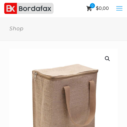
0
$
0,00
Shop