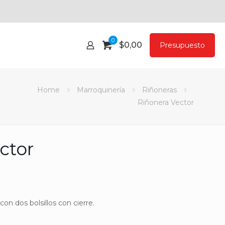
0
$
0,00
Presupuesto
Home
Marroquinería
Riñoneras
Riñonera Vector
ctor
con dos bolsillos con cierre.