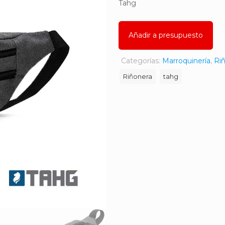
Tahg
Añadir a presupuesto
Categorías:
Marroquinería
,
Ri
Riñonera
tahg