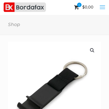
0
$
0,00
Shop