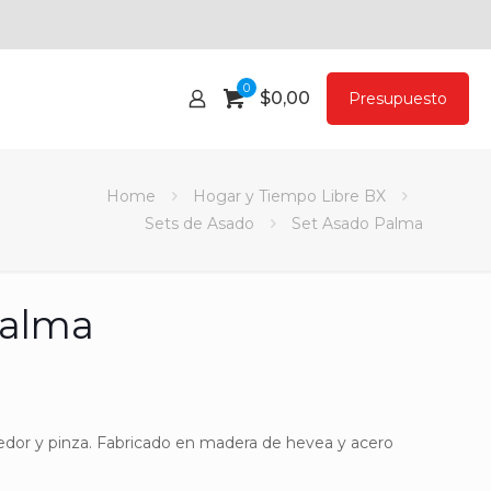
0
$
0,00
Presupuesto
Home
Hogar y Tiempo Libre BX
Sets de Asado
Set Asado Palma
Palma
nedor y pinza. Fabricado en madera de hevea y acero