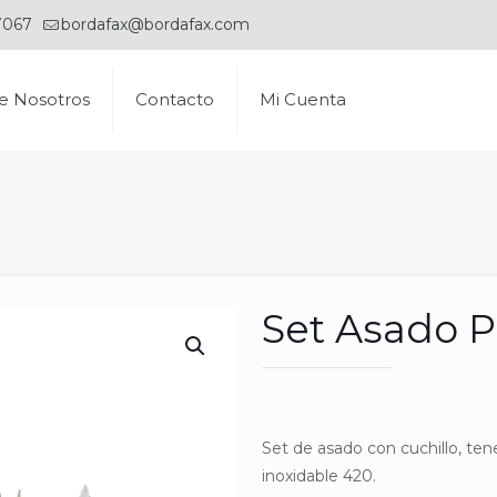
7067
bordafax@bordafax.com
e Nosotros
Contacto
Mi Cuenta
Set Asado 
Set de asado con cuchillo, te
inoxidable 420.