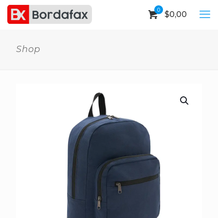
0
$
0,00
Shop