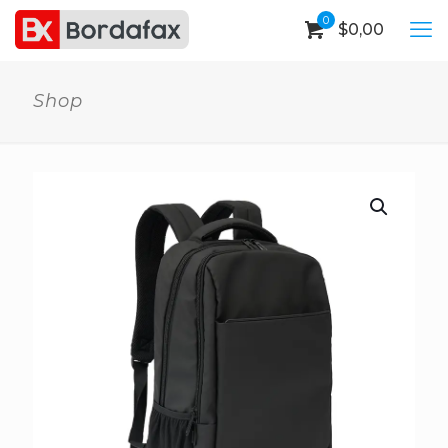
0
$
0,00
Shop