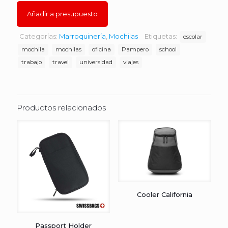
Añadir a presupuesto
Categorías:
Marroquinería
,
Mochilas
Etiquetas:
escolar
mochila
mochilas
oficina
Pampero
school
trabajo
travel
universidad
viajes
Productos relacionados
Cooler California
Passport Holder